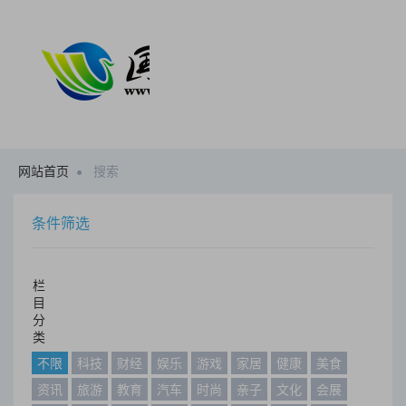
网站首页
搜索
条件筛选
栏
目
分
类
不限
科技
财经
娱乐
游戏
家居
健康
美食
资讯
旅游
教育
汽车
时尚
亲子
文化
会展