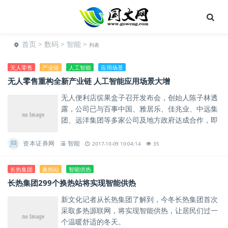
首页
>
数码
>
智能
>
列表
无人零售
产业链
人工智能
应用场景
无人零售重构全新产业链 人工智能应用场景大增
无人便利店缤果盒子召开发布会，创始人陈子林透
露，公司已与百事中国、雅居乐、佳兆业、中远集
团、远洋集团等多家公司及地方政府达成合作，即
将大规模的部署缤果盒子的落地。
资本证券网
智能
2017-10-09 10:04:14
35
长热集团
换热站
智能供热
长热集团299个换热站将实现智能供热
新文化记者从长热集团了解到，今冬长热集团首次
采取多热源联网，将实现智能供热，让居民们过一
个温暖舒适的冬天。