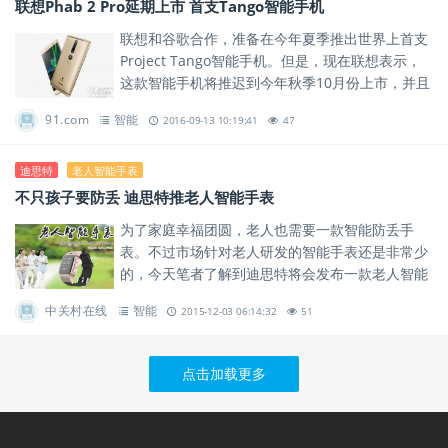
联想Phab 2 Pro延期上市 首支Tango智能手机
联想和谷歌合作，准备在今年夏季推出世界上首支
Project Tango智能手机。但是，现在联想表示，
这款智能手机将推迟到今年秋季10月份上市，并且
首批上市地区只有新加坡，马来西亚，泰国，越
91.com
智能
2016-09-13 10:19:41
47
南，老挝，印...
迪思特
老人智能手表
不只孩子要防丢 迪思特推老人智能手表
为了家庭幸福团圆，老人也需要一款智能防丢手
表。不过市场针对老人研发的智能手表还是非常少
的，今天笔者了解到迪思特将会发布一款老人智能
手表，解决痴呆、空巢老人走丢等问题。
中关村在线
智能
2015-12-03 06:14:32
51
点击加载更多