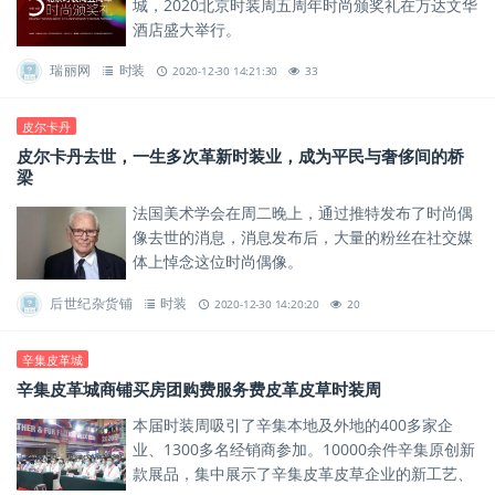
城，2020北京时装周五周年时尚颁奖礼在万达文华
酒店盛大举行。
瑞丽网
时装
2020-12-30 14:21:30
33
皮尔卡丹
皮尔卡丹去世，一生多次革新时装业，成为平民与奢侈间的桥
梁
法国美术学会在周二晚上，通过推特发布了时尚偶
像去世的消息，消息发布后，大量的粉丝在社交媒
体上悼念这位时尚偶像。
后世纪杂货铺
时装
2020-12-30 14:20:20
20
辛集皮革城
辛集皮革城商铺买房团购费服务费皮革皮草时装周
本届时装周吸引了辛集本地及外地的400多家企
业、1300多名经销商参加。10000余件辛集原创新
款展品，集中展示了辛集皮革皮草企业的新工艺、