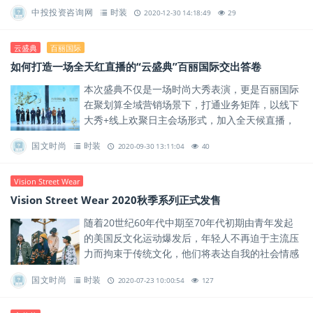
新设计，呈现一场时尚设计与新品发布的视觉盛
中投投资咨询网
时装
2020-12-30 14:18:49
29
宴。
云盛典
百丽国际
如何打造一场全天红直播的“云盛典”百丽国际交出答卷
本次盛典不仅是一场时尚大秀表演，更是百丽国际
在聚划算全域营销场景下，打通业务矩阵，以线下
大秀+线上欢聚日主会场形式，加入全天候直播，
实现的一次营销创新。
国文时尚
时装
2020-09-30 13:11:04
40
Vision Street Wear
Vision Street Wear 2020秋季系列正式发售
随着20世纪60年代中期至70年代初期由青年发起
的美国反文化运动爆发后，年轻人不再迫于主流压
力而拘束于传统文化，他们将表达自我的社会情感
融入新文化中。
国文时尚
时装
2020-07-23 10:00:54
127