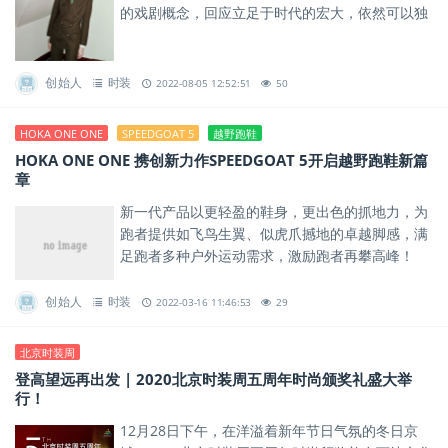
的戏剧概念，回应立足于时代的宏大，依然可以独
善其身地逃离到奇幻想象中。
创始人
时装
2022-08-05 12:52:51
50
HOKA ONE ONE
SPEEDGOAT 5
越野跑鞋
HOKA ONE ONE 携创新力作SPEEDGOAT 5开启越野跑鞋新篇
章
新一代产品以更轻盈的鞋身，更出色的抓地力，为
跑者提供如飞鸟生翼、似虎爪撼地的卓越脚感，满
足跑者多种户外运动需求，激励跑者再攀高峰！
创始人
时装
2022-03-16 11:46:53
29
北京时装周
登高望远再出发 | 2020北京时装周五周年时尚颁奖礼盛大举
行！
12月28日下午，在洋溢着新年节日气氛的冬日京