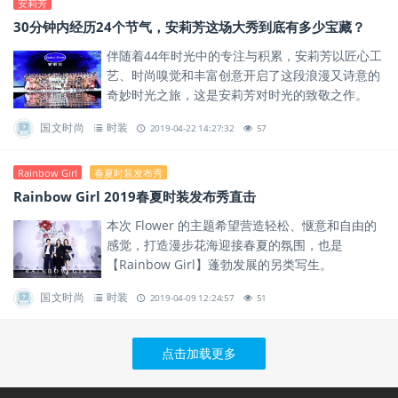
安莉芳
30分钟内经历24个节气，安莉芳这场大秀到底有多少宝藏？
伴随着44年时光中的专注与积累，安莉芳以匠心工
艺、时尚嗅觉和丰富创意开启了这段浪漫又诗意的
奇妙时光之旅，这是安莉芳对时光的致敬之作。
国文时尚
时装
2019-04-22 14:27:32
57
Rainbow Girl
春夏时装发布秀
Rainbow Girl 2019春夏时装发布秀直击
本次 Flower 的主题希望营造轻松、惬意和自由的
感觉，打造漫步花海迎接春夏的氛围，也是
【Rainbow Girl】蓬勃发展的另类写生。
国文时尚
时装
2019-04-09 12:24:57
51
点击加载更多