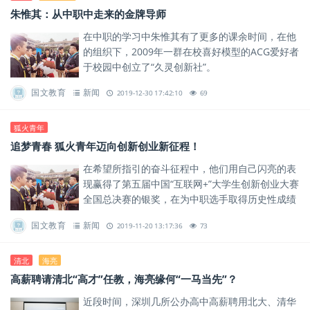
朱惟其：从中职中走来的金牌导师
在中职的学习中朱惟其有了更多的课余时间，在他
的组织下，2009年一群在校喜好模型的ACG爱好者
于校园中创立了“久灵创新社”。
国文教育
新闻
2019-12-30 17:42:10
69
狐火青年
追梦青春 狐火青年迈向创新创业新征程！
在希望所指引的奋斗征程中，他们用自己闪亮的表
现赢得了第五届中国“互联网+”大学生创新创业大赛
全国总决赛的银奖，在为中职选手取得历史性成绩
的同时，也谱写出了属于自己最美妙的青春旋律。
国文教育
新闻
2019-11-20 13:17:36
73
清北
海亮
高薪聘请清北“高才”任教，海亮缘何“一马当先”？
近段时间，深圳几所公办高中高薪聘用北大、清华