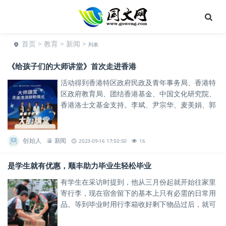
首页
>
教育
>
新闻
>
列表
《给孩子们的大师讲堂》首次走进香港
活动得到香港特区政府民政及青年事务局、香港特
区政府教育局、团结香港基金、中国文化研究院、
香港洛士文基金支持。李斌、尹宗华、麦美娟、郭
凯天、胡晓明在现场共同启动“《给孩子们的大师讲
堂》走进香港”活动。
创始人
新闻
2023-09-16 17:50:50
16
是学生就有优惠，顺丰助力毕业生轻松毕业
有学生在采访时提到，他从三月份起就开始往家里
寄行李，现在宿舍留下的基本上只有必需的日常用
品。等到毕业时用行李箱收好剩下物品过后，就可
以轻轻松松地离开，奔赴下一个目的地了。