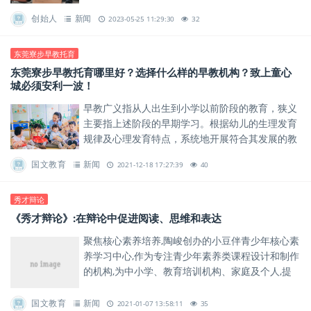
创始人
新闻
2023-05-25 11:29:30
32
东莞寮步早教托育
东莞寮步早教托育哪里好？选择什么样的早教机构？致上童心
城必须安利一波！
早教广义指从人出生到小学以前阶段的教育，狭义
主要指上述阶段的早期学习。根据幼儿的生理发育
规律及心理发育特点，系统地开展符合其发展的教
育。
国文教育
新闻
2021-12-18 17:27:39
40
秀才辩论
《秀才辩论》:在辩论中促进阅读、思维和表达
聚焦核心素养培养,陶峻创办的小豆伴青少年核心素
养学习中心,作为专注青少年素养类课程设计和制作
的机构,为中小学、教育培训机构、家庭及个人,提
供优质的素质养成类课程,为行业注入了新的活力。
国文教育
新闻
2021-01-07 13:58:11
35