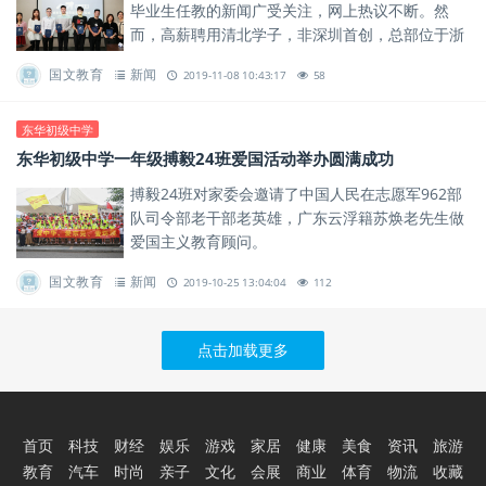
毕业生任教的新闻广受关注，网上热议不断。然
而，高薪聘用清北学子，非深圳首创，总部位于浙
江县级城市诸暨的海亮教育管理集团走在了深圳的
国文教育
新闻
2019-11-08 10:43:17
58
前面。
东华初级中学
东华初级中学一年级搏毅24班爱国活动举办圆满成功
搏毅24班对家委会邀请了中国人民在志愿军962部
队司令部老干部老英雄，广东云浮籍苏焕老先生做
爱国主义教育顾问。
国文教育
新闻
2019-10-25 13:04:04
112
点击加载更多
首页
科技
财经
娱乐
游戏
家居
健康
美食
资讯
旅游
教育
汽车
时尚
亲子
文化
会展
商业
体育
物流
收藏