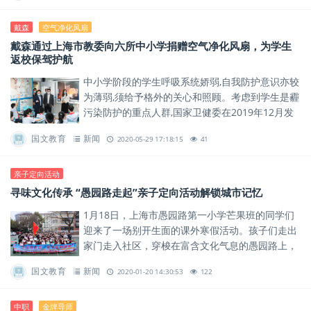
戴森
空气净化风扇
戴森通过上海市教委向六所中小学捐赠空气净化风扇，为学生
返校保驾护航
中小学阶段的学生呼吸系统娇弱,自我防护意识亦较
为薄弱,须给予格外的关心和照顾。考虑到学生是霾
污染防护的重点人群,国家卫健委在2019年12月发
布建议中小学教室使用空气净化设备,关注及改善教
国文教育
新闻
2020-05-29 17:18:15
41
室空气质量...
亲子定向活动
寻味文化传承 “愚园路走起”亲子定向活动解锁城市记忆
1月18日，上海市愚园路第一小学芒果班的同学们
迎来了一场别开生面的课外寒假活动。孩子们走出
家门走入社区，穿梭在富含文化气息的愚园路上，
携手完成了一次“愚园路走起”亲子定向赛。
国文教育
新闻
2020-01-20 14:30:53
122
中职
金牌导师