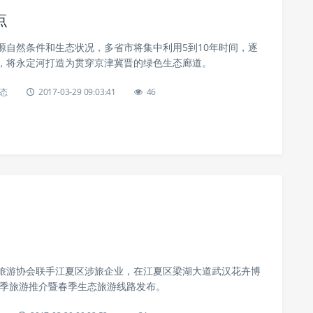
点
源自然条件和生态状况，多省市将集中利用5到10年时间，逐
，将永定河打造为贯穿京津冀晋的绿色生态廊道。
态
2017-03-29 09:03:41
46
旅游协会联手江夏区涉旅企业，在江夏区梁湖大道武汉花卉博
春季旅游推介暨春季生态旅游线路发布。