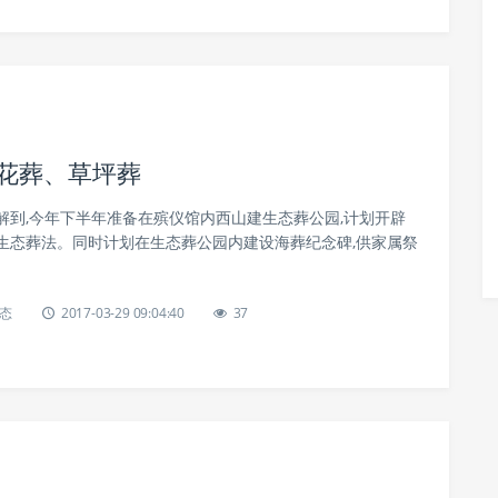
花葬、草坪葬
解到,今年下半年准备在殡仪馆内西山建生态葬公园,计划开辟
生态葬法。同时计划在生态葬公园内建设海葬纪念碑,供家属祭
态
2017-03-29 09:04:40
37