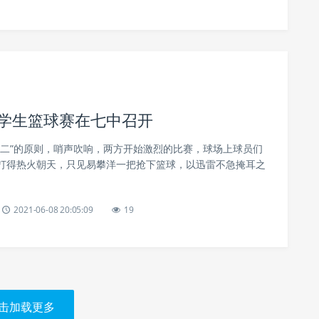
小学生篮球赛在七中召开
第二”的原则，哨声吹响，两方开始激烈的比赛，球场上球员们
打得热火朝天，只见易攀洋一把抢下篮球，以迅雷不急掩耳之
2021-06-08 20:05:09
19
击加载更多