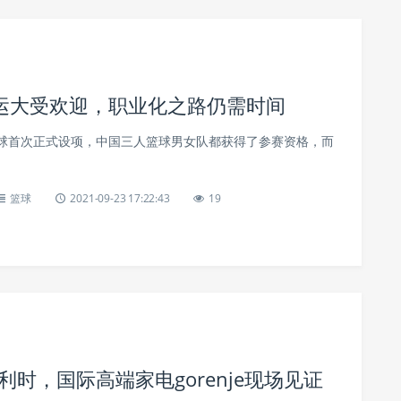
运大受欢迎，职业化之路仍需时间
球首次正式设项，中国三人篮球男女队都获得了参赛资格，而
。
篮球
2021-09-23 17:22:43
19
利时，国际高端家电gorenje现场见证