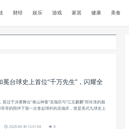
技
财经
娱乐
游戏
家居
健康
美食
冕台球史上首位“千万先生”，闪耀全
莫过于决赛舞台“泰山神童”吴珈庆与“江左麒麟”郑肖淮的巅
和哥哥的陪伴下第一次拿起球杆的吴珈庆，曾是美式九球史上
2026-06-30 12:31:04
8