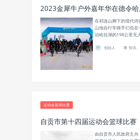
2023金犀牛户外嘉年华在德令
在祁连山脚下的现代诗
山地自行车骑手们也在
泊哈拉湖的198公里
创始人
快讯
运动会篮球比赛
自贡市第十四届运动会篮球比赛
由自贡市人民政府主办