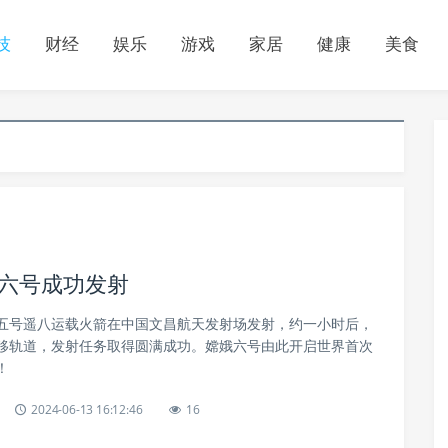
技
财经
娱乐
游戏
家居
健康
美食
娥六号成功发射
五号遥八运载火箭在中国文昌航天发射场发射，约一小时后，
移轨道，发射任务取得圆满成功。嫦娥六号由此开启世界首次
！
2024-06-13 16:12:46
16