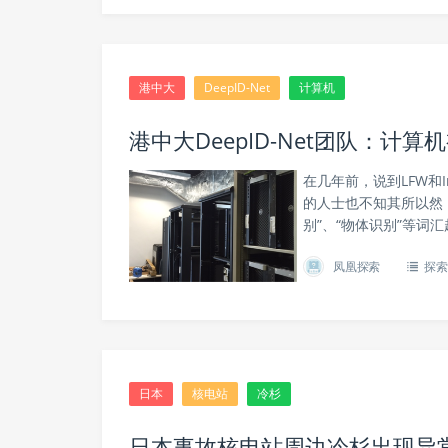
港中大
DeepID-Net
计算机
港中大DeepID-Net团队：计
在几年前，说到LFW和
的人士也不知其所以然
别”、“物体识别”等词汇
凤凰探索
探索
日本
核电站
冷杉
日本事故核电站周边冷杉出现异