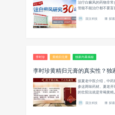
治疗白癜风的药物非常
管能不能治疗都不要盲
国文科技
探索
李时珍
黄精归元膏
独家内幕揭秘
李时珍黄精归元膏的真实性？独
据夏老中医介绍，中药
参这两味药材。夏老开
的壮阳法就是常喝黄精
国文科技
探索