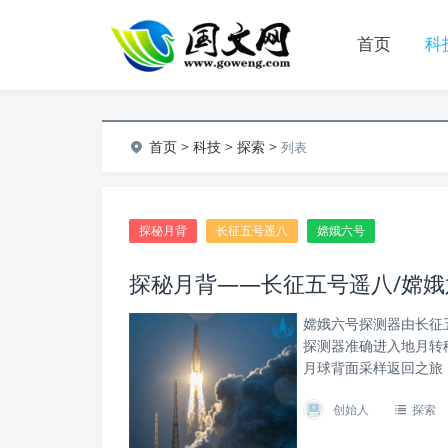
首页
科
首页
>
科技
>
探索
>
列表
探秘月背
长征五号遥八
嫦娥六号
探秘月背——长征五号遥八/嫦
嫦娥六号探测器由长征
探测器准确进入地月转
月球背面采样返回之旅
创始人
探索