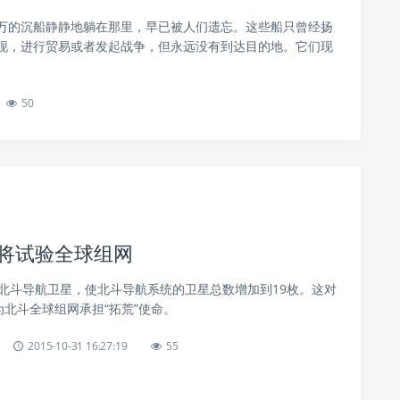
万的沉船静静地躺在那里，早已被人们遗忘。这些船只曾经扬
现，进行贸易或者发起战争，但永远没有到达目的地。它们现
50
 将试验全球组网
颗北斗导航卫星，使北斗导航系统的卫星总数增加到19枚。这对
为北斗全球组网承担“拓荒”使命。
2015-10-31 16:27:19
55