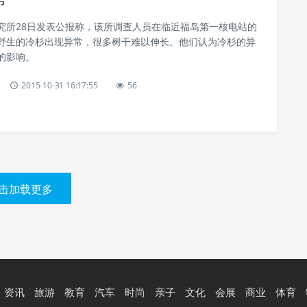
究所28日发表公报称，该所调查人员在临近福岛第一核电站的
野生的冷杉出现异常，很多树干难以伸长。他们认为冷杉的异
的影响。
2015-10-31 16:17:55
56
击加载更多
资讯
旅游
教育
汽车
时尚
亲子
文化
会展
商业
体育